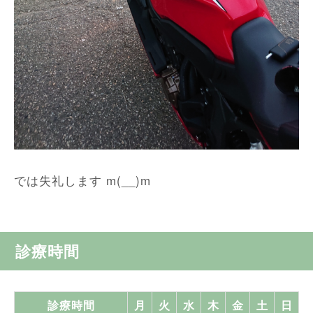
では失礼します m(__)m
診療時間
診療時間
月
火
水
木
金
土
日