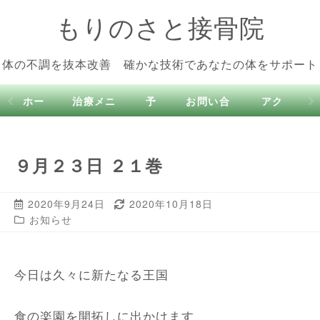
もりのさと接骨院
体の不調を抜本改善 確かな技術であなたの体をサポート
ホー
治療メニ
予
お問い合
アク
ム
ュー
約
わせ
セス
９月２３日 ２１巻
2020年9月24日
2020年10月18日
お知らせ
今日は久々に新たなる王国
食の楽園を開拓しに出かけます