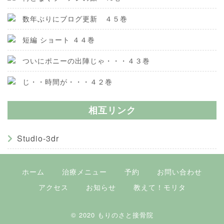
数年ぶりにブログ更新 ４５巻
短編 ショート ４４巻
ついにポニーの出陣じゃ・・・４３巻
じ・・時間が・・・４２巻
相互リンク
Studio-3dr
ホーム
治療メニュー
予約
お問い合わせ
アクセス
お知らせ
教えて！モリタ
© 2020
もりのさと接骨院