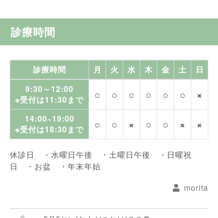
診療時間
診療時間
月
火
水
木
金
土
日
9:30～12:00
○
○
○
○
○
○
×
※受付は11:30まで
14:00~19:00
○
○
×
○
○
×
×
※受付は18:30まで
休診日 ・水曜日午後 ・土曜日午後 ・日曜祝
日 ・お盆 ・年末年始
morita